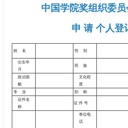
中国学院奖组织委员
申 请 个人登
姓 名
性 别
出生年
民 族
月
政治面
文化程
貌
度
专 业
职 称
证件名
证 件 号
称
单位电
话