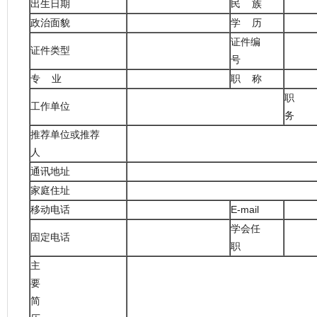
出生日期
民 族
政治面貌
学 历
证件编
证件类型
号
专 业
职 称
职
工作单位
务
推荐单位或推荐
人
通讯地址
家庭住址
移动电话
E-mail
学会任
固定电话
职
主
要
简