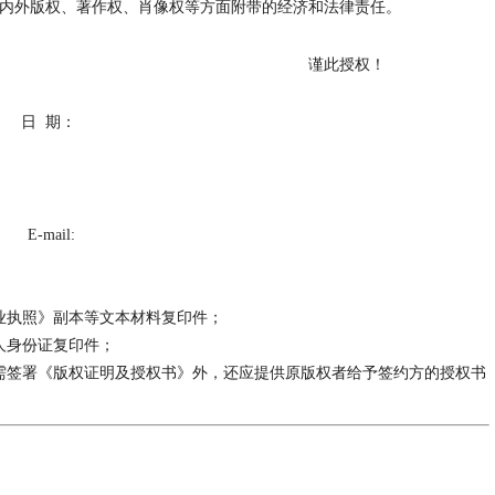
内外版权、著作权、肖像权等方面附带的经济和法律责任。
谨此授权！
日
期：
il:
《营业执照》副本等文本材料复印件；
供本人身份证复印件；
需签署《版权证明及授权书》外，还应提供原版权者给予签约方的授权书