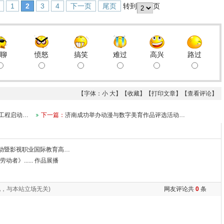
1
2
3
4
下一页
尾页
转到
页
聊
愤怒
搞笑
难过
高兴
路过
【字体：
小
大
】【
收藏
】【
打印文章
】【
查看评论
】
明工程启动…
下一篇：
济南成功举办动漫与数字美育作品评选活动…
启动暨影视职业国际教育高…
》...... 作品展播
，与本站立场无关)
网友评论共
0
条