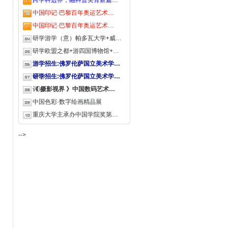
跨学科边界，融科普美育新篇…
中国印记·巴黎百年奥运艺术…
中国印记·巴黎百年奥运艺术…
研学游学（意）帕多瓦大学+威…
研学欧盟之都+游四国博物馆+…
游学招生:佛罗伦萨国立美术学…
评论
研学招生:佛罗伦萨国立美术学…
评论
《 摄影视界 》中国数码艺术…
中国色彩·数字绘画精品展
重庆大学主承办中国学院奖第…
-->