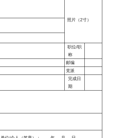
照片（2寸）
职位/职
称
邮编
党派
完成日
期
单位/个人（签章）： 年 月 日