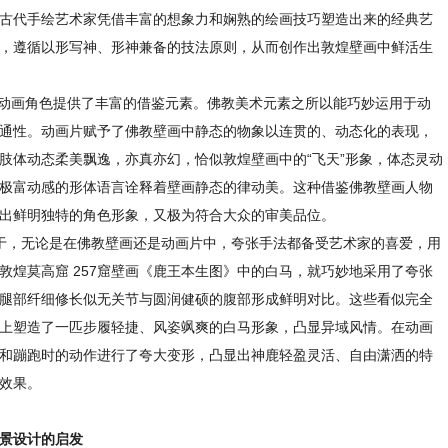
古代手绘艺术家凭借丰富的想象力和娴熟的绘画技巧塑造出来的经典艺
，遵循以形写神、形神兼备的技法原则，从而创作出敦煌壁画中鲜活生
动画角色提供了丰富的借鉴元素。佛教美术元素之所以能巧妙运用于动
通性。动画片赋予了佛教壁画中静态的物象以连贯的、动态化的表现，
肢体动态柔美飘逸，亦真亦幻，恰似敦煌壁画中的“飞天”形象，体态灵动
极富动感的形体语言诠释着壁画静态的律动美。这种借鉴佛教壁画人物
出鲜明独特的角色形象，又极为符合大众的审美品位。
于，无论是在佛教壁画还是动画片中，夸张手法都备受艺术家的喜爱，用
敦煌莫高窟 257窟壁画《鹿王本生图》中的白马，就巧妙地采用了夸张
腿部纤细修长似无关节与圆润健硕的腹部形成鲜明对比。这些看似完全
上塑造了一匹步履轻捷、风姿飒爽的白马形象，凸显异域风情。在动画
和蹦跑时的动作进行了夸大变形，凸显出神鹿轻盈灵活、自由潇洒的特
效果。
场景设计的启发