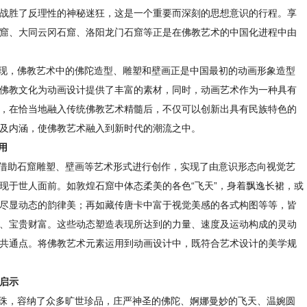
战胜了反理性的神秘迷狂，这是一个重要而深刻的思想意识的行程。享
窟、大同云冈石窟、洛阳龙门石窟等正是在佛教艺术的中国化进程中由
现，佛教艺术中的佛陀造型、雕塑和壁画正是中国最初的动画形象造型
佛教文化为动画设计提供了丰富的素材，同时，动画艺术作为一种具有
，在恰当地融入传统佛教艺术精髓后，不仅可以创新出具有民族特色的
及内涵，使佛教艺术融入到新时代的潮流之中。
用
借助石窟雕塑、壁画等艺术形式进行创作，实现了由意识形态向视觉艺
现于世人面前。如敦煌石窟中体态柔美的各色“飞天”，身着飘逸长裙，或
尽显动态的韵律美；再如藏传唐卡中富于视觉美感的各式构图等等，皆
、宝贵财富。这些动态塑造表现所达到的力量、速度及运动构成的灵动
共通点。将佛教艺术元素运用到动画设计中，既符合艺术设计的美学规
的启示
珠，容纳了众多旷世珍品，庄严神圣的佛陀、婀娜曼妙的飞天、温婉圆