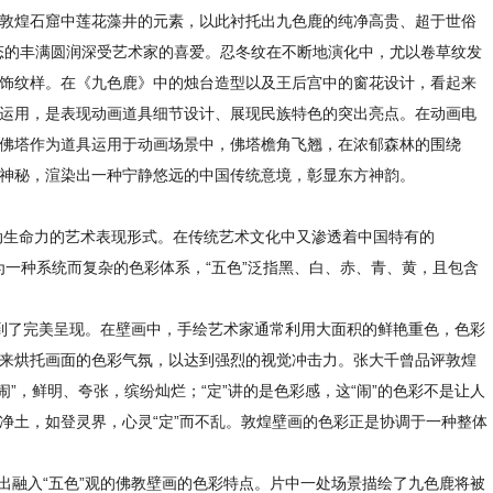
敦煌石窟中莲花藻井的元素，以此衬托出九色鹿的纯净高贵、超于世俗
型态的丰满圆润深受艺术家的喜爱。忍冬纹在不断地演化中，尤以卷草纹发
饰纹样。在《九色鹿》中的烛台造型以及王后宫中的窗花设计，看起来
运用，是表现动画道具细节设计、展现民族特色的突出亮点。在动画电
佛塔作为道具运用于动画场景中，佛塔檐角飞翘，在浓郁森林的围绕
神秘，渲染出一种宁静悠远的中国传统意境，彰显东方神韵。
灵动生命力的艺术表现形式。在传统艺术文化中又渗透着中国特有的
实为一种系统而复杂的色彩体系，“五色”泛指黑、白、赤、青、黄，且包含
到了完美呈现。在壁画中，手绘艺术家通常利用大面积的鲜艳重色，色彩
来烘托画面的色彩气氛，以达到强烈的视觉冲击力。张大千曾品评敦煌
“闹”，鲜明、夸张，缤纷灿烂；“定”讲的是色彩感，这“闹”的色彩不是让人
净土，如登灵界，心灵“定”而不乱。敦煌壁画的色彩正是协调于一种整体
融入“五色”观的佛教壁画的色彩特点。片中一处场景描绘了九色鹿将被