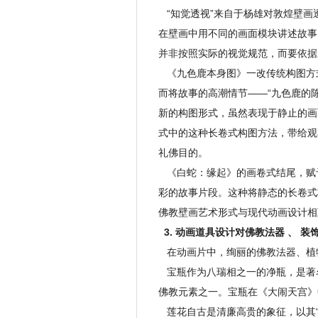
“知觉透视”来自于杨雄对敦煌壁画
在壁画中用不同的画面模块讲述故事
并非按照实际的视觉规范，而要依据
《九色鹿本身图》一改传统构图方
而将故事的高潮情节——“九色鹿的
新的构图形式，虽然表现于静止的画
式中的这种长卷式构图方法，带给观
礼佛目的。
《白蛇：缘起》的画卷式结尾，赋
彩的故事片段。这种将静态的长卷式
佛教壁画艺术形式与现代动画设计相
3. 动画道具设计对佛教法器 、 装
在动画片中，绚丽的佛教法器、植
宝瓶作为八瑞相之一的净瓶，是著
佛教元素之一。宝瓶在《大闹天宫》
莲花自古是清廉高贵的象征，以其“