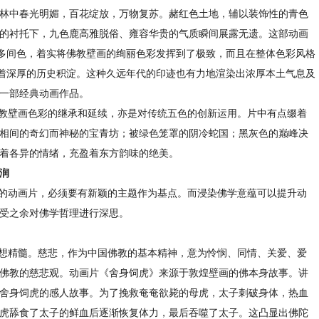
林中春光明媚，百花绽放，万物复苏。赭红色土地，辅以装饰性的青色
的衬托下，九色鹿高雅脱俗、雍容华贵的气质瞬间展露无遗。这部动画
很多间色，着实将佛教壁画的绚丽色彩发挥到了极致，而且在整体色彩风格
含着深厚的历史积淀。这种久远年代的印迹也有力地渲染出浓厚本土气息及
一部经典动画作品。
教壁画色彩的继承和延续，亦是对传统五色的创新运用。片中有点缀着
相间的奇幻而神秘的宝青坊；被绿色笼罩的阴冷蛇国；黑灰色的巅峰决
着各异的情绪，充盈着东方韵味的绝美。
润
的动画片，必须要有新颖的主题作为基点。而浸染佛学意蕴可以提升动
受之余对佛学哲理进行深思。
想精髓。慈悲，作为中国佛教的基本精神，意为怜悯、同情、关爱、爱
佛教的慈悲观。动画片《舍身饲虎》来源于敦煌壁画的佛本身故事。讲
舍身饲虎的感人故事。为了挽救奄奄欲毙的母虎，太子刺破身体，热血
虎舔食了太子的鲜血后逐渐恢复体力，最后吞噬了太子。这凸显出佛陀