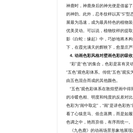
神鹿时，神鹿身后的神光便是借鉴了
的神韵。此外，忍冬纹样以其“S”
展最为迅速，成为最具特色的植物装
优美灵动。可以说，植物纹样的提取
影《白蛇：缘起》中，巧妙地将木构
下，在霞光满天的辉映下，愈显庄严
4. 动画色彩风格对壁画色彩的吸收
“彩”是“色”的集合，色彩是富有
“五色”观色彩体系。传统“五色”观
由五色混合而成的其他颜色。
“五色”观色彩体系在敦煌壁画中得
的冷暖色相、明度和纯度的反差对比
色彩为“闹中取定”，“闹”是讲色彩热
看了心猿意马、俗念蒸腾，而是如履
色调之中，艳而弃俗，有序而统一。
《九色鹿》的动画场景形象地展现出