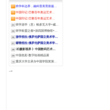
跨学科边界，融科普美育新篇…
中国印记·巴黎百年奥运艺术…
中国印记·巴黎百年奥运艺术…
研学游学（意）帕多瓦大学+威…
研学欧盟之都+游四国博物馆+…
游学招生:佛罗伦萨国立美术学…
评论
研学招生:佛罗伦萨国立美术学…
评论
《 摄影视界 》中国数码艺术…
中国色彩·数字绘画精品展
重庆大学主承办中国学院奖第…
-->