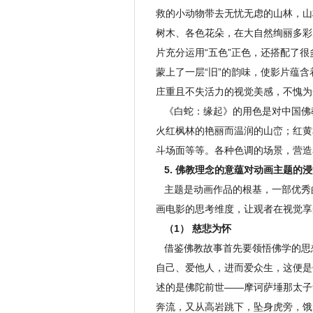
救的小动物带去无忧无虑的山林，山
树木、各色花朵，在大自然绚丽多彩
片充分运用“五色”正色，还搭配了
蒙上了一层“旧”的韵味，使影片蕴
庄重且不失活力的视觉美感，不愧为
《白蛇：缘起》的用色是对中国佛
火红枫林的艳丽而温润的山峦；红黄
斗场面等等。各种色调的场景，营造
5. 佛教理念的意蕴对动画主题的浸
主题是动画作品的根基，一部优秀
画电影的思考维度，让观者在视觉享
（1） 慈悲为怀
借鉴佛教故事首先要领悟佛学的思
自己、爱他人，进而爱众生，这便是
述的是佛陀前世——摩诃萨埵那太子
奔流，又从高岩跳下，坠身虎旁，饿