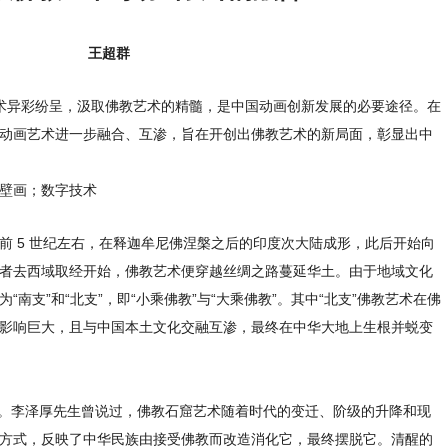
王超群
术异彩纷呈，汲取佛教艺术的精髓，是中国动画创新发展的必要途径。在
动画艺术进一步融合、互渗，旨在开创出佛教艺术的新局面，彰显出中
壁画；数字技术
前 5 世纪左右，在释迦牟尼佛涅槃之后的印度次大陆成形，此后开始向
者去西域取经开始，佛教艺术便穿越丝绸之路蔓延华土。由于地域文化
南支”和“北支”，即“小乘佛教”与“大乘佛教”。其中“北支”佛教艺术在佛
影响巨大，且与中国本土文化交融互渗，最终在中华大地上生根并蜕变
。李泽厚先生曾说过，佛教石窟艺术随着时代的变迁、阶级的升降和现
方式，反映了中华民族由接受佛教而改造消化它，最终摆脱它。清醒的