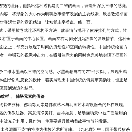
透视的理解，他指出这种透视是将二维的画面，营造出深度三维的感觉。
内容，将形象的大小作为明确故事情节发展的主要线索。欣赏敦煌壁画
对客观世界的意识感知，让知觉主宰着点、线、面。
式，采用横卷式连环画构图方法，故事情节抛开了依序排列的方式，转
陈述”置于画面的中心位置。画面左右两侧分别为故事的发展情节。这种全
面之上，却充分展现了时间的流动性和空间的转换性。中国传统绘画方
者一种强烈的视觉冲击力，在吸引注意力的同时也完美地实现了壁画的
予二维水墨画以三维的空间感。水墨画卷自右向左平行移动，展现出精
构图予以动态化的设计，着实展现出中国传统的诗意审美韵味，也正是
互浸润渗透的结晶。
饰纹样 、 佛塔元素的借鉴
物装饰纹样、佛塔等元素是佛教艺术与动画艺术深度融合的外在展现。
名的佛教法器。寓意清净美好、吉祥如意，是动画场景中被广泛运用的
中被充分利用，且作为一件重要道具推动着故事情节的发展。
出淤泥而不染”的特质为佛教艺术所青睐。《九色鹿》中，国王带兵猎杀