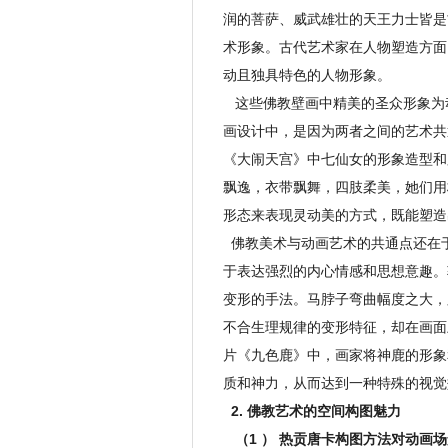
润的菩萨、威武雄壮的天王力士皆是
术形象。古代艺术家在人物塑造方面
动且独具特色的人物形象。
这些佛教壁画中精美的圣众形象为
画设计中，是因为两者之间的艺术共
《大闹天宫》中七仙女的形象造型和
飘逸，衣带飘舞，四肢柔美，她们用
形态来表现灵动美的方式，既能塑造
佛教美术与动画艺术的共通点还在
于表达强烈的内心情感和思想意趣。
变形的手法。马脖子弯曲幅度之大，
不合生理规律的变形特征，却在画面
片《九色鹿》中，画家将神鹿的形象
质和神力，从而达到一种特殊的视觉
2. 佛教艺术的空间构图魅力
（1 ） 热贡唐卡构图方法对动画