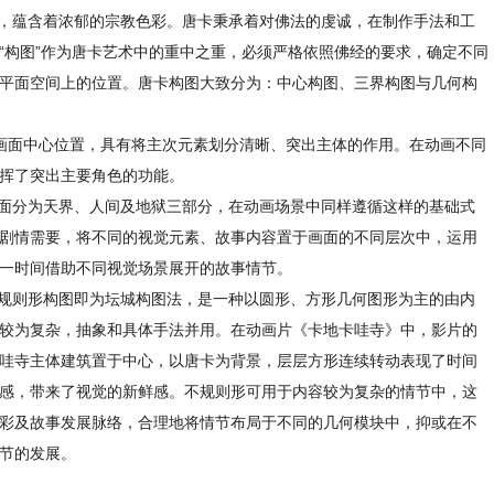
，蕴含着浓郁的宗教色彩。唐卡秉承着对佛法的虔诚，在制作手法和工
“构图”作为唐卡艺术中的重中之重，必须严格依照佛经的要求，确定不同
平面空间上的位置。唐卡构图大致分为：中心构图、三界构图与几何构
画面中心位置，具有将主次元素划分清晰、突出主体的作用。在动画不同
挥了突出主要角色的功能。
面分为天界、人间及地狱三部分，在动画场景中同样遵循这样的基础式
剧情需要，将不同的视觉元素、故事内容置于画面的不同层次中，运用
一时间借助不同视觉场景展开的故事情节。
规则形构图即为坛城构图法，是一种以圆形、方形几何图形为主的由内
较为复杂，抽象和具体手法并用。在动画片《卡地卡哇寺》中，影片的
哇寺主体建筑置于中心，以唐卡为背景，层层方形连续转动表现了时间
感，带来了视觉的新鲜感。不规则形可用于内容较为复杂的情节中，这
彩及故事发展脉络，合理地将情节布局于不同的几何模块中，抑或在不
节的发展。