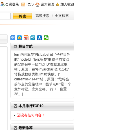
会员登录
RSS
设为首页
加入收藏
高级搜索
全文检索
栏目导航
[err:内容标签'PE.Label id="子栏目导
航" nodeId="[err:标签"取得当前节点
的父路径中一级节点ID"数据源读取
错，原因：在将 nvarchar 值 '0,141'
转换成数据类型 int 时失败。]"
currentId="144" '错，原因：“取得当
前节点的父路径中一级节点ID”是一个
意外标记。应为空格。 行 1，位置
38。]
本月排行TOP10
还没有任何内容！
最新推荐