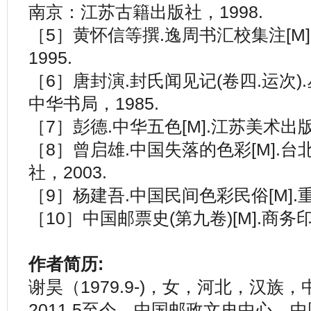
南京：江苏古籍出版社，1998.
［5］黄怀信等撰.逸周书汇校集注[M
1995.
［6］唐封演.封氏闻见记(卷四.运次).
中华书局，1985.
［7］彭德.中华五色[M].江苏美术出版
［8］曾启雄.中国失落的色彩[M].
社，2003.
［9］杨建吾.中国民间色彩民俗[M].重
［10］中国邮票史(第九卷)[M].商务印
作者简历:
谢昊（1979.9-)，女，河北，汉族
2011.5至今，中国邮政文史中心，