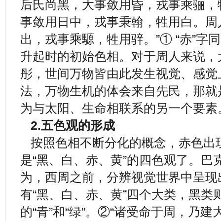
后氏尚黑，大事敛用昏，戎事乘骊，
事敛用日中，戎事秉翰，牲用白。周
出，戎事乘騵，牲用骍。”① “赤”
升起时的初始色相。对于周人来说，
彤，世间万物皆由此发生视觉、感觉
法，万物生机的体会来自先民，那就是
为与太阳、生命相联系的另一个要素
2.五色观的形成
按照色相不断分化的概念，赤色出
是“黑、白、赤、黄”的四色观了。巴克思
为，西周之前，分辨视觉世界中呈现
有“黑、白、赤、黄”四个大类，黑类
的“青”和“绿”。②“诸受命于周，乃