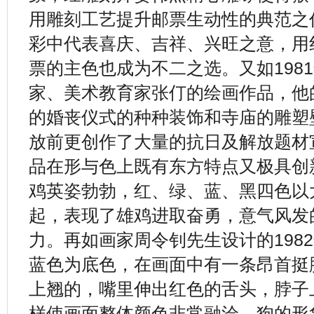
用雕刻工艺提升邮票生动性的典范之
彩中代表喜庆、吉祥、兴旺之意，用
票的主色也成为不二之选。又如198
家、美术教育家张仃的绘画作品，他
的婚丧仪式的种种装饰和寺庙的雕塑
放前更创作了大量的抗日及解放题材
品在形与色上既有东方特点又极具创
鸡英姿勃勃，红、绿、蓝、黑四色以
起，表现了雄鸡进取奋勇，意气风发
力。再如画家周令钊先生设计的198
蓝色为底色，在画面中有一条昂首挺
上翘的，嘴里伸出红色的舌头，脖子
样使画面整体颜色非常融洽，狗的形