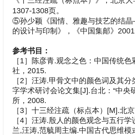
《十三经注疏（标点本）》，北京大学
1307-1308页。
⑤孙少颖《国情、雅趣与技艺的结晶
的设计与印制》，《中国集邮》2001
参考书目：
［1］陈彦青.观念之色：中国传统色彩
社，2015.
［2］汪涛.甲骨文中的颜色词及其分
字学术研讨会论文集[J].台北：“中
所，2008.
［3］十三经注疏（标点本）[M].北京
［4］汪涛.殷人的颜色观念与五行学
兰,汪涛,范毓周主编.中国古代思维模式