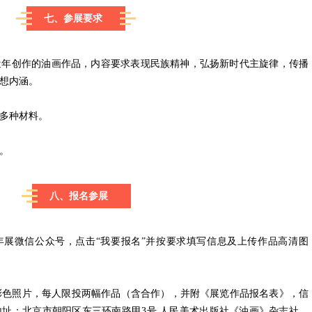
七、参展要求
近年创作的油画作品，内容要求表现民族精神，弘扬新时代主旋律，传播
想内涵。
多种材料。
米。
八、报名参展
年展微信公众号，点击“我要报名”并按要求填写信息及上传作品高清图
彩色照片，每人限投两幅作品（含合作），并附《展览作品报名表》，信
址：北京市朝阳区东三环南路甲3号 人民美术出版社《油画》杂志社，