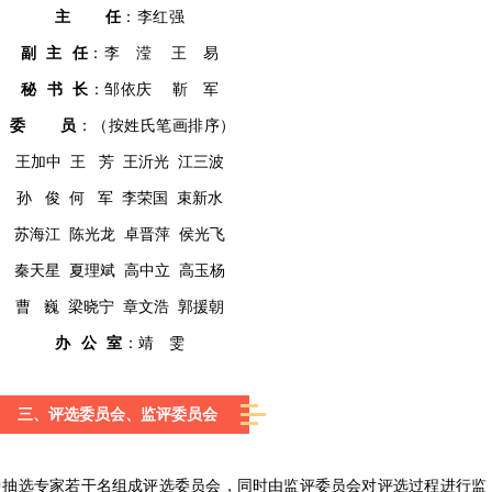
主
任
：
李红强
副 主 任
：
李 滢 王 易
秘 书 长
：邹依庆 靳 军
委
员
：
（按姓氏笔画排序）
王加中 王 芳 王沂光 江三波
孙 俊 何 军 李荣国 束新水
苏海江 陈光龙 卓晋萍 侯光飞
秦天星 夏理斌 高中立 高玉杨
曹 巍 梁晓宁 章文浩 郭援朝
办 公 室
：
靖 雯
三、评选委员会、监评委员会
中抽选专家若干名组成评选委员会，同时由监评委员会对评选过程进行监