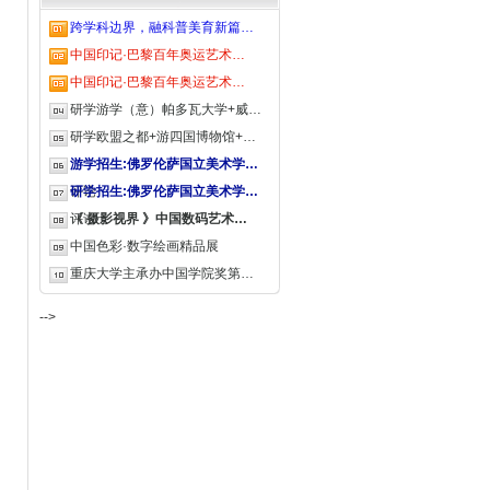
跨学科边界，融科普美育新篇…
中国印记·巴黎百年奥运艺术…
中国印记·巴黎百年奥运艺术…
研学游学（意）帕多瓦大学+威…
研学欧盟之都+游四国博物馆+…
游学招生:佛罗伦萨国立美术学…
评论
研学招生:佛罗伦萨国立美术学…
评论
《 摄影视界 》中国数码艺术…
中国色彩·数字绘画精品展
重庆大学主承办中国学院奖第…
-->