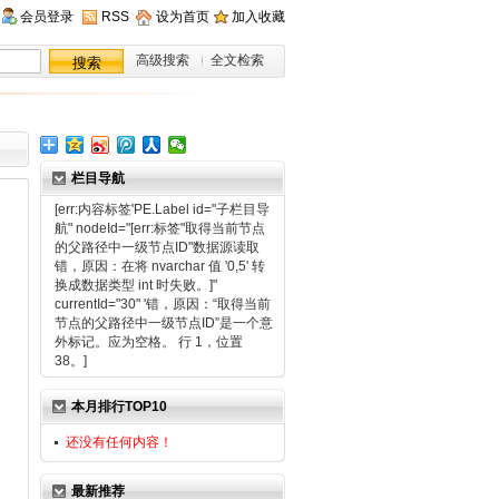
会员登录
RSS
设为首页
加入收藏
高级搜索
全文检索
栏目导航
[err:内容标签'PE.Label id="子栏目导
航" nodeId="[err:标签"取得当前节点
的父路径中一级节点ID"数据源读取
错，原因：在将 nvarchar 值 '0,5' 转
换成数据类型 int 时失败。]"
currentId="30" '错，原因：“取得当前
节点的父路径中一级节点ID”是一个意
外标记。应为空格。 行 1，位置
38。]
本月排行TOP10
还没有任何内容！
最新推荐