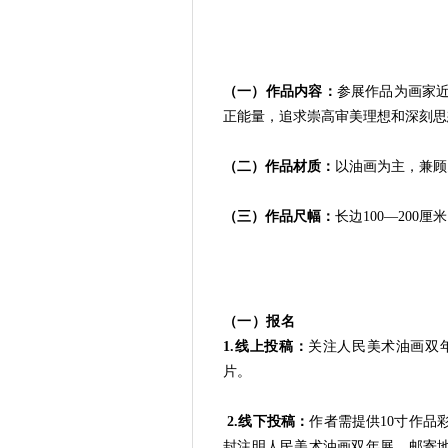
（一）作品内容：
参展作品为画家
正能量，追求崇高审美理想和深刻思
（二）作品材质：
以油画为主，兼顾
（三）作品尺幅：
长边100—200厘
（一）报名
1.线上投稿：
关注人民美术油画双
片。
2.线下投稿：
作者需提供10寸作品
封注明人民美术油画双年展。邮寄地