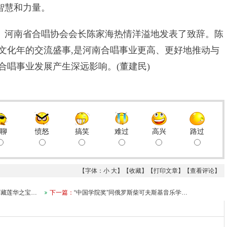
智慧和力量。
河南省合唱协会会长陈家海热情洋溢地发表了致辞。陈
俄文化年的交流盛事,是河南合唱事业更高、更好地推动与
合唱事业发展产生深远影响。(董建民)
聊
愤怒
搞笑
难过
高兴
路过
【字体：
小
大
】【
收藏
】【
打印文章
】【
查看评论
】
西藏莲华之宝…
下一篇：
“中国学院奖”同俄罗斯柴可夫斯基音乐学…