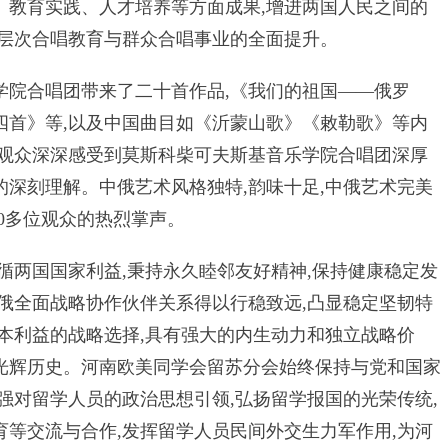
、教育实践、人才培养等方面成果,增进两国人民之间的
各层次合唱教育与群众合唱事业的全面提升。
合唱团带来了二十首作品,《我们的祖国——俄罗
四首》等,以及中国曲目如《沂蒙山歌》《敕勒歌》等内
场观众深深感受到莫斯科柴可夫斯基音乐学院合唱团深厚
的深刻理解。中俄艺术风格独特,韵味十足,中俄艺术完美
00多位观众的热烈掌声。
循两国国家利益,秉持永久睦邻友好精神,保持健康稳定发
中俄全面战略协作伙伴关系得以行稳致远,凸显稳定坚韧特
本利益的战略选择,具有强大的内生动力和独立战略价
光辉历史。河南欧美同学会留苏分会始终保持与党和国家
强对留学人员的政治思想引领,弘扬留学报国的光荣传统,
育等交流与合作,发挥留学人员民间外交生力军作用,为河