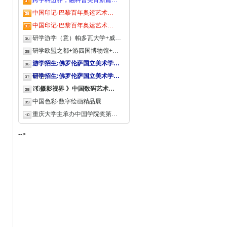
跨学科边界，融科普美育新篇…
中国印记·巴黎百年奥运艺术…
中国印记·巴黎百年奥运艺术…
研学游学（意）帕多瓦大学+威…
研学欧盟之都+游四国博物馆+…
游学招生:佛罗伦萨国立美术学…
评论
研学招生:佛罗伦萨国立美术学…
评论
《 摄影视界 》中国数码艺术…
中国色彩·数字绘画精品展
重庆大学主承办中国学院奖第…
-->