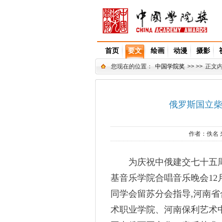
首页
要文
绘画
动漫
摄影
您现在的位置：
中国学院奖
>> >>
正文
俄罗斯国立
作者：
佚名
为庆祝中俄建交七十五周年
基音乐学院合唱音乐晚会12
同学会留苏分会指导,河南
术职业学院、河南保利艺术